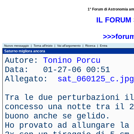
1° Forum di Astronomia amator
IL FORUM 
>>>forum
Nuovo messaggio
|
Torna all'inizio
|
Vai all'argomento
|
Ricerca
|
Entra
Saturno migliora ancora
Autore:
Tonino Porcu
Data: 01-27-06 00:51
Allegato:
sat_060125_c.jpg
Tra le due perturbazioni il
concesso una notte tra il 2
buono anche se gelido.
Ho provato ad allungare la 